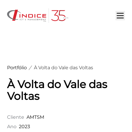
HOME
SOBRE NÓS
SERVIÇOS
Portfólio
À Volta do Vale das Voltas
PORTFÓLIO
À Volta do Vale das
DESTAQUES
Voltas
OPORTUNIDADES
Cliente
AMTSM
CONTACTOS
Ano
2023