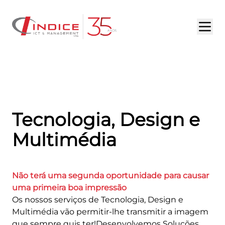
HOME
SOBRE NÓS
SERVIÇOS
Tecnologia, Design e
PORTFÓLIO
Multimédia
DESTAQUES
OPORTUNIDADES
Não terá uma segunda oportunidade para causar
uma primeira boa impressão
Os nossos serviços de Tecnologia, Design e
CONTACTOS
Multimédia vão permitir-lhe transmitir a imagem
que sempre quis ter!Desenvolvemos Soluções