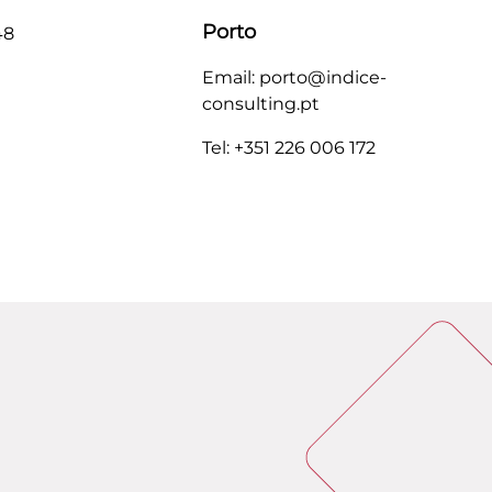
Porto
48
Email: porto@indice-
consulting.pt
Tel: +351 226 006 172