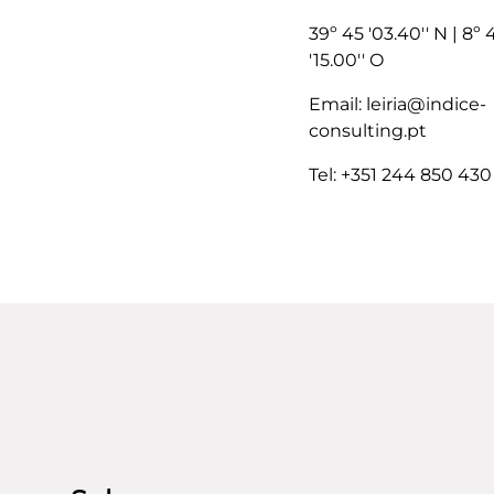
39º 45 '03.40'' N | 8º 
'15.00'' O
Email: leiria@indice-
consulting.pt
Tel: +351 244 850 430