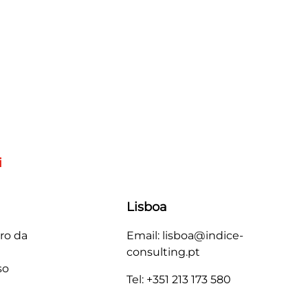
i
Lisboa
ro da
Email: lisboa@indice-
consulting.pt
so
Tel: +351 213 173 580