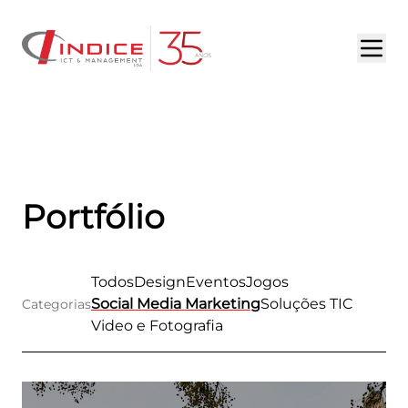
HOME
SOBRE NÓS
SERVIÇOS
Portfólio
PORTFÓLIO
DESTAQUES
Todos
Design
Eventos
Jogos
Social Media Marketing
Soluções TIC
Categorias
OPORTUNIDADES
Video e Fotografia
CONTACTOS