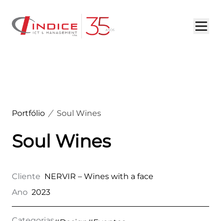
HOME
SOBRE NÓS
SERVIÇOS
Portfólio
Soul Wines
PORTFÓLIO
Soul Wines
DESTAQUES
OPORTUNIDADES
Cliente
NERVIR – Wines with a face
Ano
2023
CONTACTOS
Categorias