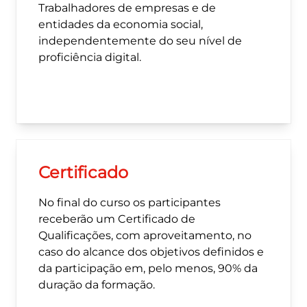
Trabalhadores de empresas e de
melhorando a eficiência organizacional.
entidades da economia social,
Apoio à Transformação: Auxiliar as
independentemente do seu nível de
empresas e a economia social a inovar e a
proficiência digital.
adaptar os seus processos de gestão.
Certificado
No final do curso os participantes
receberão um Certificado de
Qualificações, com aproveitamento, no
caso do alcance dos objetivos definidos e
da participação em, pelo menos, 90% da
duração da formação.