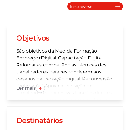
Inscreva-se
Objetivos
São objetivos da Medida Formação
Emprego+Digital: Capacitação Digital:
Reforçar as competências técnicas dos
trabalhadores para responderem aos
desafios da transição digital. Reconversão
Profissional: Apoiar a transição de
→
Ler mais
trabalhadores para novas funções digitais
e evitar o desemprego, como destaca a
página do IEFP. Aumento da
Produtividade: Fomentar a utilização de
Destinatários
tecnologias digitais, como CRM,
inteligência de negócio e Indústria 4.0,