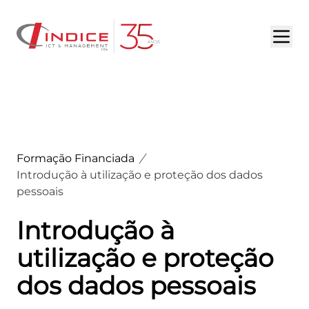
HOME
SOBRE NÓS
SERVIÇOS
Formação Financiada
PORTFÓLIO
Introdução à utilização e proteção dos dados
pessoais
DESTAQUES
Introdução à
OPORTUNIDADES
utilização e proteção
CONTACTOS
dos dados pessoais