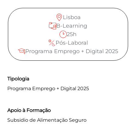
EXTRANET
MOODLE
Lisboa
B-Learning
PT
|
EN
25h
Pós-Laboral
Programa Emprego + Digital 2025
Tipologia
Programa Emprego + Digital 2025
Apoio à Formação
Subsidio de Alimentação Seguro