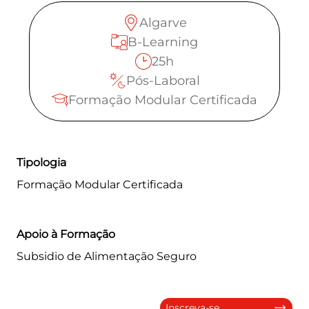
EXTRANET
Algarve
MOODLE
B-Learning
25h
PT
|
EN
Pós-Laboral
Formação Modular Certificada
Tipologia
Formação Modular Certificada
Apoio à Formação
Subsidio de Alimentação Seguro
Inscreva-se