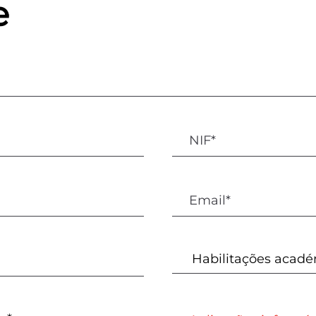
e
r
as
e
do
as
ar