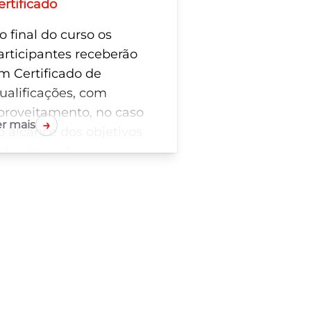
ertificado
o final do curso os
articipantes receberão
m Certificado de
ualificações, com
proveitamento, no caso
→
er mais
o alcance dos objetivos
efinidos e da
articipação em, pelo
enos, 90% da duração
a formação.