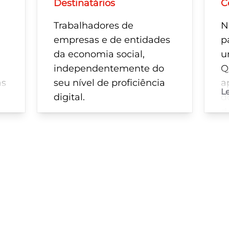
Destinatários
C
Trabalhadores de
N
empresas e de entidades
p
da economia social,
u
independentemente do
Q
as
seu nível de proficiência
a
L
digital.
d
d
os
p
m
:
d
s
o
P.