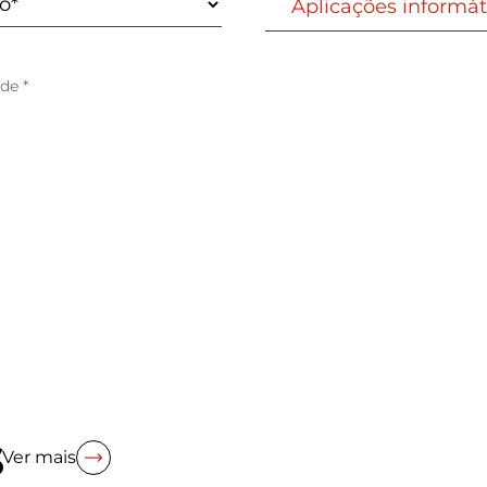
ade
*
s
Ver mais