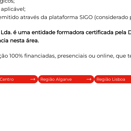
gicos;
aplicável;
emitido através da plataforma SIGO (considerado p
 Lda
. é uma entidade formadora certificada pela
cia nesta área.
o 100% financiadas, presenciais ou online, que 
Centro
Região Algarve
Região Lisboa