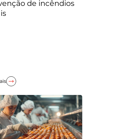
venção de incêndios
is
ais