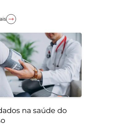
ais
dados na saúde do
so