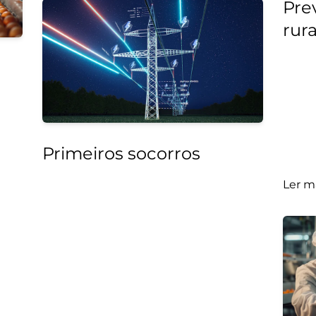
Pre
rura
Primeiros socorros
Ler m