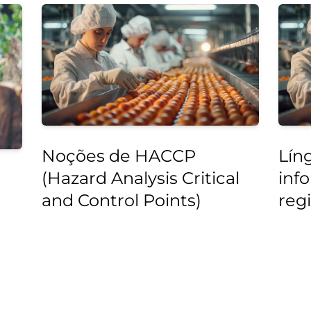
Noções de HACCP
Líng
(Hazard Analysis Critical
inf
and Control Points)
reg