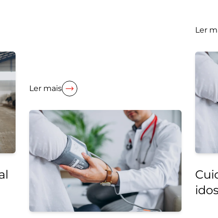
Ler m
Ler mais
al
Cui
ido