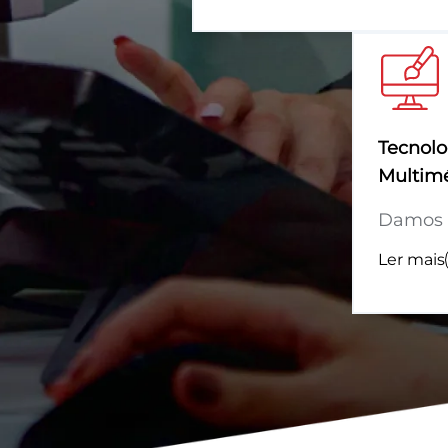
Tecnolo
Multim
Damos v
Ler mais