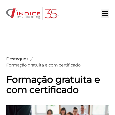
HOME
SOBRE NÓS
SERVIÇOS
Destaques
PORTFÓLIO
Formação gratuita e com certificado
DESTAQUES
Formação gratuita e
com certificado
OPORTUNIDADES
CONTACTOS